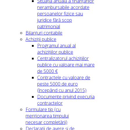
Situația anuală a finanțărilor
nerambursabile acordate
persoanelor fizice sau
juridice fără scop
patrimonial
Bilanțuri contabile
Achiziții publice
Programul anual al
achizițiilor publice
Centralizatorul achizițiilor
publice cu valoare mai mare
de 5000 €
Contractele cu valoare de
peste 5000 de euro
(începând cu anul 2015)
Documente privind execuția
contractelor
Formulare tip (cu
menționarea timpului
necesar completării)
Declarații de avere și de