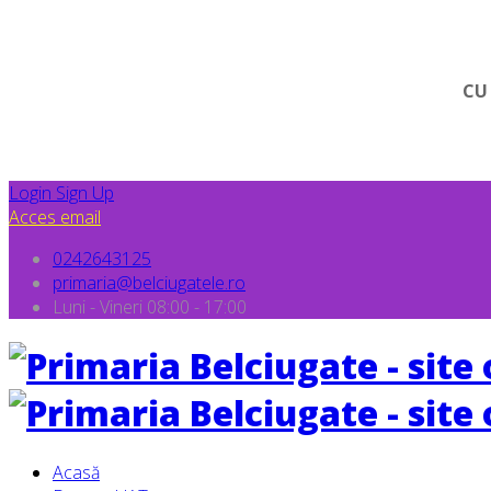
CU
Login
Sign Up
Acces email
0242643125
primaria@belciugatele.ro
Luni - Vineri 08:00 - 17:00
Acasă