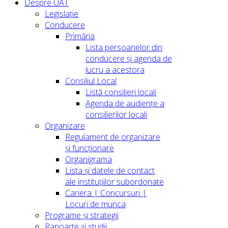
Despre UAT
Legislație
Conducere
Primăria
Lista persoanelor din
conducere şi agenda de
lucru a acestora
Consiliul Local
Listă consilieri locali
Agenda de audiențe a
consilierilor locali
Organizare
Regulament de organizare
și funcționare
Organigrama
Lista și datele de contact
ale instituțiilor subordonate
Cariera | Concursuri |
Locuri de munca
Programe și strategii
Rapoarte și studii