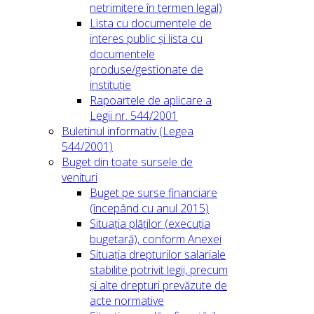
netrimitere în termen legal)
Lista cu documentele de
interes public și lista cu
documentele
produse/gestionate de
instituție
Rapoartele de aplicare a
Legii nr. 544/2001
Buletinul informativ (Legea
544/2001)
Buget din toate sursele de
venituri
Buget pe surse financiare
(începând cu anul 2015)
Situația plăților (execuția
bugetară), conform Anexei
Situația drepturilor salariale
stabilite potrivit legii, precum
și alte drepturi prevăzute de
acte normative