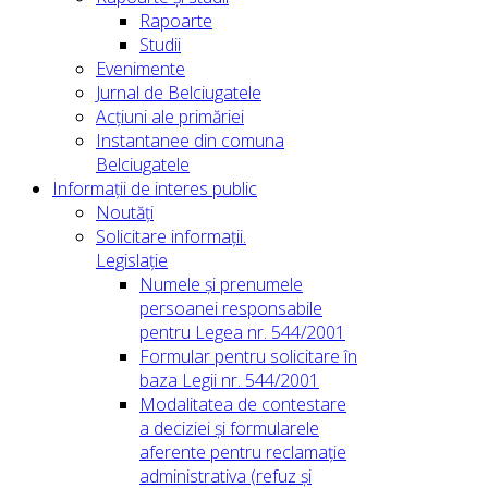
Rapoarte
Studii
Evenimente
Jurnal de Belciugatele
Acțiuni ale primăriei
Instantanee din comuna
Belciugatele
Informații de interes public
Noutăți
Solicitare informații.
Legislație
Numele și prenumele
persoanei responsabile
pentru Legea nr. 544/2001
Formular pentru solicitare în
baza Legii nr. 544/2001
Modalitatea de contestare
a deciziei și formularele
aferente pentru reclamație
administrativa (refuz și