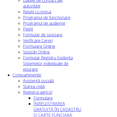
Datele de contact ale
autorității
Relații cu presa
Programul de funcționare
Programul de audiențe
Petiții
Formular de sesizare
Verificare Cereri
Formulare Online
Sesizări Online
Formular Registru Evidenta
Sistemelor individuale de
epurare
Compartimente
Asistență socială
Starea civilă
Registrul agricol
Formulare
ÎNREGISTRAREA
GRATUITĂ ÎN CADASTRU
ȘI CARTE FUNCIARĂ