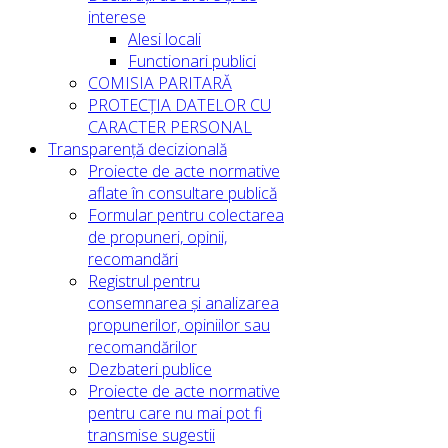
interese
Alesi locali
Functionari publici
COMISIA PARITARĂ
PROTECȚIA DATELOR CU
CARACTER PERSONAL
Transparență decizională
Proiecte de acte normative
aflate în consultare publică
Formular pentru colectarea
de propuneri, opinii,
recomandări
Registrul pentru
consemnarea și analizarea
propunerilor, opiniilor sau
recomandărilor
Dezbateri publice
Proiecte de acte normative
pentru care nu mai pot fi
transmise sugestii