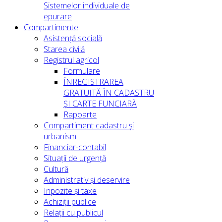
Sistemelor individuale de
epurare
Compartimente
Asistență socială
Starea civilă
Registrul agricol
Formulare
ÎNREGISTRAREA
GRATUITĂ ÎN CADASTRU
ȘI CARTE FUNCIARĂ
Rapoarte
Compartiment cadastru și
urbanism
Financiar-contabil
Situații de urgență
Cultură
Administrativ și deservire
Inpozite și taxe
Achiziții publice
Relații cu publicul