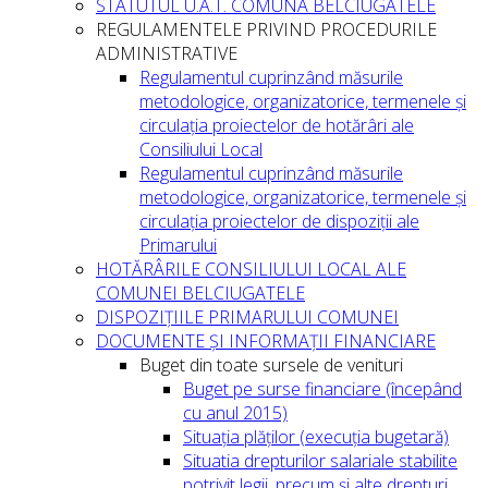
STATUTUL U.A.T. COMUNA BELCIUGATELE
REGULAMENTELE PRIVIND PROCEDURILE
ADMINISTRATIVE
Regulamentul cuprinzând măsurile
metodologice, organizatorice, termenele și
circulația proiectelor de hotărâri ale
Consiliului Local
Regulamentul cuprinzând măsurile
metodologice, organizatorice, termenele și
circulația proiectelor de dispoziții ale
Primarului
HOTĂRÂRILE CONSILIULUI LOCAL ALE
COMUNEI BELCIUGATELE
DISPOZIȚIILE PRIMARULUI COMUNEI
DOCUMENTE ȘI INFORMAȚII FINANCIARE
Buget din toate sursele de venituri
Buget pe surse financiare (începând
cu anul 2015)
Situația plăților (execuția bugetară)
Situatia drepturilor salariale stabilite
potrivit legii, precum și alte drepturi