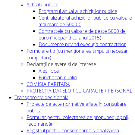
Achiziții publice
Programul anual al achizițiilor publice
Centralizatorul achizițiilor publice cu valoare
mai mare de 5000 €
Contractele cu valoare de peste 5000 de
euro (începând cu anul 2015)
Documente privind execuția contractelor
Formulare tip (cu menționarea timpului necesar
completării)
Declarații de avere și de interese
Alesi locali
Functionari publici
COMISIA PARITARĂ
PROTECȚIA DATELOR CU CARACTER PERSONAL
Transparență decizională
Proiecte de acte normative aflate în consultare
publică
Formular pentru colectarea de propuneri, opinii,
recomandări
Registrul pentru consemnarea și analizarea