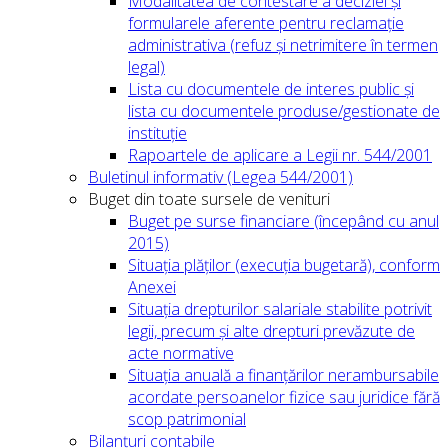
Modalitatea de contestare a deciziei și
formularele aferente pentru reclamație
administrativa (refuz și netrimitere în termen
legal)
Lista cu documentele de interes public și
lista cu documentele produse/gestionate de
instituție
Rapoartele de aplicare a Legii nr. 544/2001
Buletinul informativ (Legea 544/2001)
Buget din toate sursele de venituri
Buget pe surse financiare (începând cu anul
2015)
Situația plăților (execuția bugetară), conform
Anexei
Situația drepturilor salariale stabilite potrivit
legii, precum și alte drepturi prevăzute de
acte normative
Situația anuală a finanțărilor nerambursabile
acordate persoanelor fizice sau juridice fără
scop patrimonial
Bilanțuri contabile