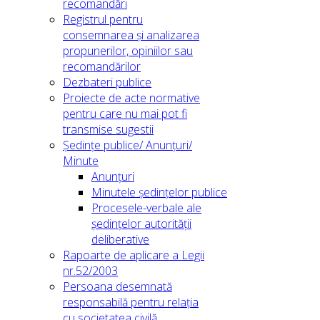
recomandări
Registrul pentru
consemnarea și analizarea
propunerilor, opiniilor sau
recomandărilor
Dezbateri publice
Proiecte de acte normative
pentru care nu mai pot fi
transmise sugestii
Ședințe publice/ Anunțuri/
Minute
Anunțuri
Minutele ședințelor publice
Procesele-verbale ale
ședințelor autorității
deliberative
Rapoarte de aplicare a Legii
nr.52/2003
Persoana desemnată
responsabilă pentru relația
cu societatea civilă