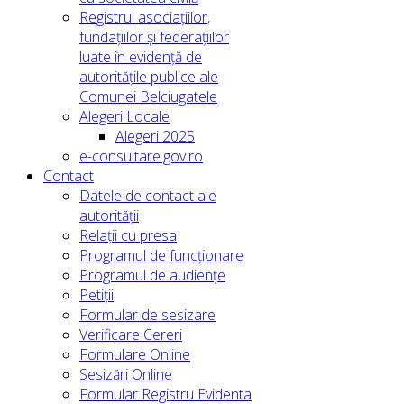
Registrul asociațiilor,
fundațiilor și federațiilor
luate în evidență de
autoritățile publice ale
Comunei Belciugatele
Alegeri Locale
Alegeri 2025
e-consultare.gov.ro
Contact
Datele de contact ale
autorității
Relații cu presa
Programul de funcționare
Programul de audiențe
Petiții
Formular de sesizare
Verificare Cereri
Formulare Online
Sesizări Online
Formular Registru Evidenta