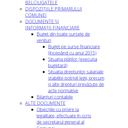
BELCIUGATELE
DISPOZIȚIILE PRIMARULUI
COMUNEI
DOCUMENTE ȘI
INFORMAȚII FINANCIARE
Buget din toate sursele de
venituri
Buget pe surse financiare
(începând cu anul 2015)
Situația plăților (execuția
bugetară)
Situatia drepturilor salariale
stabilite potrivit legii, precum
și alte drepturi prevăzute de
acte normative
Bilanțuri contabile
ALTE DOCUMENTE
Obiecțiile cu privire la
legalitate, efectuate în scris
de secretarul general al