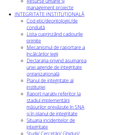
Resurse umane și
management proiecte
INTEGRITATE INSTITUȚIONALĂ
Cod etic/deontologic/de
conduită
Lista cuprinzând cadourile
primite
Mecanismul de raportare a
încălcărilor legii
Declarația privind asumarea
unei agende de integritate
organizațională
Planul de integritate al
instituției
Raport narativ referitor la
stadiul implementării
măsurilor prevăzute în SNA
și în planul de integritate
Situația incidentelor de
integritate
Studii/ Cercetări/ Ghiduri/