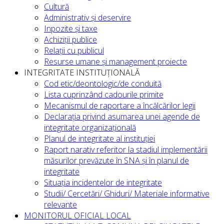
Cultură
Administrativ și deservire
Inpozite și taxe
Achiziții publice
Relații cu publicul
Resurse umane și management proiecte
INTEGRITATE INSTITUȚIONALĂ
Cod etic/deontologic/de conduită
Lista cuprinzând cadourile primite
Mecanismul de raportare a încălcărilor legii
Declarația privind asumarea unei agende de
integritate organizațională
Planul de integritate al instituției
Raport narativ referitor la stadiul implementării
măsurilor prevăzute în SNA și în planul de
integritate
Situația incidentelor de integritate
Studii/ Cercetări/ Ghiduri/ Materiale informative
relevante
MONITORUL OFICIAL LOCAL