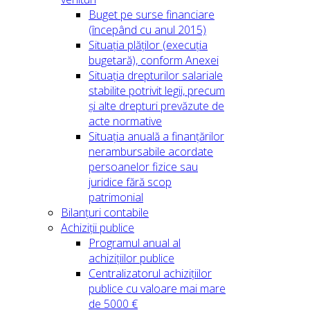
Buget pe surse financiare
(începând cu anul 2015)
Situația plăților (execuția
bugetară), conform Anexei
Situația drepturilor salariale
stabilite potrivit legii, precum
și alte drepturi prevăzute de
acte normative
Situația anuală a finanțărilor
nerambursabile acordate
persoanelor fizice sau
juridice fără scop
patrimonial
Bilanțuri contabile
Achiziții publice
Programul anual al
achizițiilor publice
Centralizatorul achizițiilor
publice cu valoare mai mare
de 5000 €