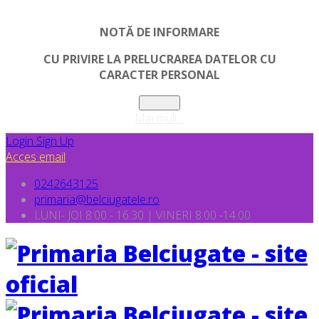
NOTĂ DE INFORMARE
CU PRIVIRE LA PRELUCRAREA DATELOR CU
CARACTER PERSONAL
Inchide
Mai mult...
Login
Sign Up
Acces email
0242643125
primaria@belciugatele.ro
LUNI- JOI 8:00 - 16:30 | VINERI 8.00 -14.00