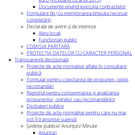
Documente privind execuția contractelor
Formulare tip (cu menționarea timpului necesar
completării)
Declarații de avere și de interese
Alesi locali
Functionari publici
COMISIA PARITARĂ
PROTECȚIA DATELOR CU CARACTER PERSONAL
Transparență decizională
Proiecte de acte normative aflate în consultare
publică
Formular pentru colectarea de propuneri, opinii,
recomandări
Registrul pentru consemnarea și analizarea
propunerilor, opiniilor sau recomandărilor
Dezbateri publice
Proiecte de acte normative pentru care nu mai
pot fi transmise sugestii
Ședințe publice/ Anunțuri/ Minute
Anunțuri