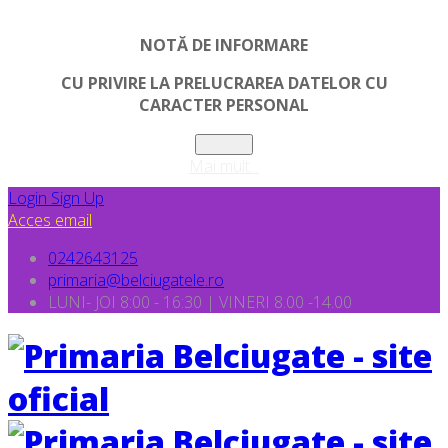
NOTĂ DE INFORMARE
CU PRIVIRE LA PRELUCRAREA DATELOR CU
CARACTER PERSONAL
Inchide
Mai mult...
Login
Sign Up
Acces email
0242643125
primaria@belciugatele.ro
LUNI- JOI 8:00 - 16:30 | VINERI 8.00 -14.00