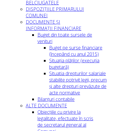
BELCIUGATELE
DISPOZIȚIILE PRIMARULUI
COMUNEI
DOCUMENTE ȘI
INFORMAȚII FINANCIARE
Buget din toate sursele de
venituri
Buget pe surse financiare
(începând cu anul 2015)
Situația plăților (execuția
bugetară)
Situatia drepturilor salariale
stabilite potrivit legii, precum
și alte drepturi prevăzute de
acte normative
Bilanțuri contabile
ALTE DOCUMENTE
Obiecțiile cu privire la
legalitate, efectuate în scris
de secretarul general al