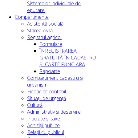
Sistemelor individuale de
epurare
Compartimente
Asistență socială
Starea civilă
Registrul agricol
Formulare
ÎNREGISTRAREA
GRATUITĂ ÎN CADASTRU
ȘI CARTE FUNCIARĂ
Rapoarte
Compartiment cadastru și
urbanism
Financiar-contabil
Situații de urgență
Cultură
Administrativ și deservire
Inpozite și taxe
Achiziții publice
Relații cu publicul