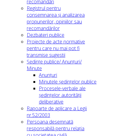
recomandări
Registrul pentru
consemnarea și analizarea
propunerilor, opiniilor sau
recomandărilor
Dezbateri publice
Proiecte de acte normative
pentru care nu mai pot fi
transmise sugestii
Ședințe publice/ Anunțuri/
Minute
Anunțuri
Minutele ședințelor publice
Procesele-verbale ale
ședințelor autorității
deliberative
Rapoarte de aplicare a Legii
nr.52/2003
Persoana desemnată
responsabilă pentru relația
cu societatea civilă