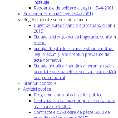
instituție
Rapoartele de aplicare a Legii nr. 544/2001
Buletinul informativ (Legea 544/2001)
Buget din toate sursele de venituri
Buget pe surse financiare (începând cu anul
2015)
Situația plăților (execuția bugetară), conform
Anexei
Situația drepturilor salariale stabilite potrivit
legii, precum și alte drepturi prevăzute de
acte normative
Situația anuală a finanțărilor nerambursabile
acordate persoanelor fizice sau juridice fără
scop patrimonial
Bilanțuri contabile
Achiziții publice
Programul anual al achizițiilor publice
Centralizatorul achizițiilor publice cu valoare
mai mare de 5000 €
Contractele cu valoare de peste 5000 de
euro (începând cu anul 2015)