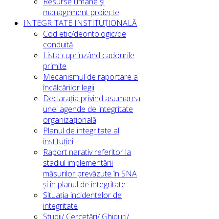
Resurse umane și
management proiecte
INTEGRITATE INSTITUȚIONALĂ
Cod etic/deontologic/de
conduită
Lista cuprinzând cadourile
primite
Mecanismul de raportare a
încălcărilor legii
Declarația privind asumarea
unei agende de integritate
organizațională
Planul de integritate al
instituției
Raport narativ referitor la
stadiul implementării
măsurilor prevăzute în SNA
și în planul de integritate
Situația incidentelor de
integritate
Studii/ Cercetări/ Ghiduri/