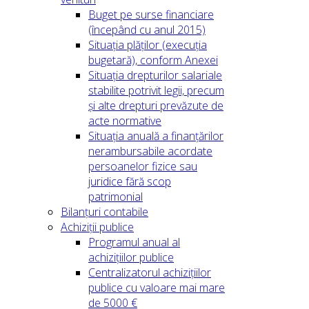
Buget pe surse financiare
(începând cu anul 2015)
Situația plăților (execuția
bugetară), conform Anexei
Situația drepturilor salariale
stabilite potrivit legii, precum
și alte drepturi prevăzute de
acte normative
Situația anuală a finanțărilor
nerambursabile acordate
persoanelor fizice sau
juridice fără scop
patrimonial
Bilanțuri contabile
Achiziții publice
Programul anual al
achizițiilor publice
Centralizatorul achizițiilor
publice cu valoare mai mare
de 5000 €