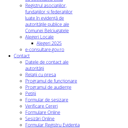
Registrul asociațiilor,
fundațiilor și federațiilor
luate în evidență de
autoritățile publice ale
Comunei Belciugatele
Alegeri Locale
Alegeri 2025
e-consultare.gov.ro
Contact
Datele de contact ale
autorității
Relații cu presa
Programul de funcționare
Programul de audiențe
Petiții
Formular de sesizare
Verificare Cereri
Formulare Online
Sesizări Online
Formular Registru Evidenta