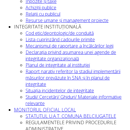
Inpozite și taxe
Achiziții publice
Relații cu publicul
Resurse umane și management proiecte
INTEGRITATE INSTITUȚIONALĂ
Cod etic/deontologic/de conduită
Lista cuprinzând cadourile primite
Mecanismul de raportare a încălcărilor legii
Declarația privind asumarea unei agende de
integritate organizațională
Planul de integritate al instituției
Raport narativ referitor la stadiul implementării
măsurilor prevăzute în SNA și în planul de
integritate
Situația incidentelor de integritate
Studii/ Cercetări/ Ghiduri/ Materiale informative
relevante
MONITORUL OFICIAL LOCAL
STATUTUL U.A.T. COMUNA BELCIUGATELE
REGULAMENTELE PRIVIND PROCEDURILE
ADMINISTRATIVE