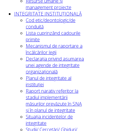
Resurse umane și
management proiecte
INTEGRITATE INSTITUȚIONALĂ
Cod etic/deontologic/de
conduită
Lista cuprinzând cadourile
primite
Mecanismul de raportare a
încălcărilor legii
Declarația privind asumarea
unei agende de integritate
organizațională
Planul de integritate al
instituției
Raport narativ referitor la
stadiul implementării
măsurilor prevăzute în SNA
și în planul de integritate
Situația incidentelor de
integritate
Studii/ Cercetări/ Ghiduri/