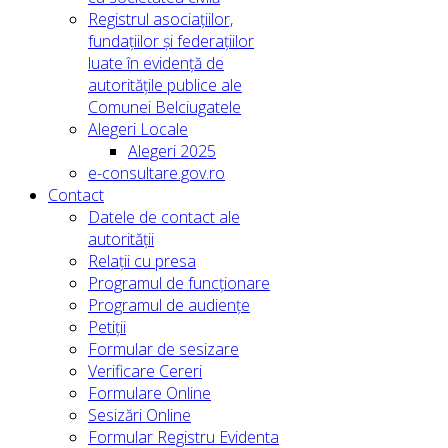
Registrul asociațiilor,
fundațiilor și federațiilor
luate în evidență de
autoritățile publice ale
Comunei Belciugatele
Alegeri Locale
Alegeri 2025
e-consultare.gov.ro
Contact
Datele de contact ale
autorității
Relații cu presa
Programul de funcționare
Programul de audiențe
Petiții
Formular de sesizare
Verificare Cereri
Formulare Online
Sesizări Online
Formular Registru Evidenta