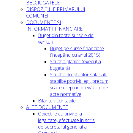
BELCIUGATELE
DISPOZIȚIILE PRIMARULUI
COMUNEI
DOCUMENTE ȘI
INFORMAȚII FINANCIARE
Buget din toate sursele de
venituri
Buget pe surse financiare
(începând cu anul 2015)
Situația plăților (execuția
bugetară)
Situatia drepturilor salariale
stabilite potrivit legii, precum
și alte drepturi prevăzute de
acte normative
Bilanțuri contabile
ALTE DOCUMENTE
Obiecțiile cu privire la
legalitate, efectuate în scris
de secretarul general al