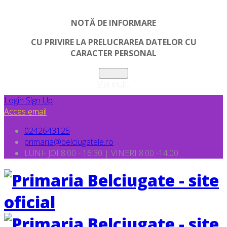
NOTĂ DE INFORMARE
CU PRIVIRE LA PRELUCRAREA DATELOR CU
CARACTER PERSONAL
Inchide
Mai mult...
Login
Sign Up
Acces email
0242643125
primaria@belciugatele.ro
LUNI- JOI 8:00 - 16:30 | VINERI 8.00 -14.00