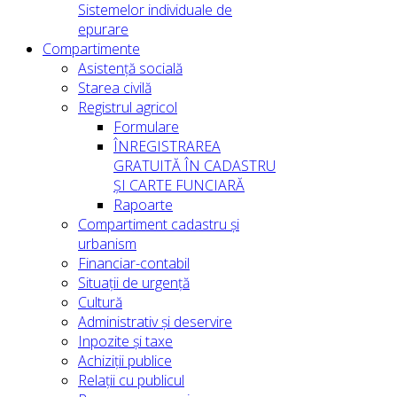
Sistemelor individuale de
epurare
Compartimente
Asistență socială
Starea civilă
Registrul agricol
Formulare
ÎNREGISTRAREA
GRATUITĂ ÎN CADASTRU
ȘI CARTE FUNCIARĂ
Rapoarte
Compartiment cadastru și
urbanism
Financiar-contabil
Situații de urgență
Cultură
Administrativ și deservire
Inpozite și taxe
Achiziții publice
Relații cu publicul