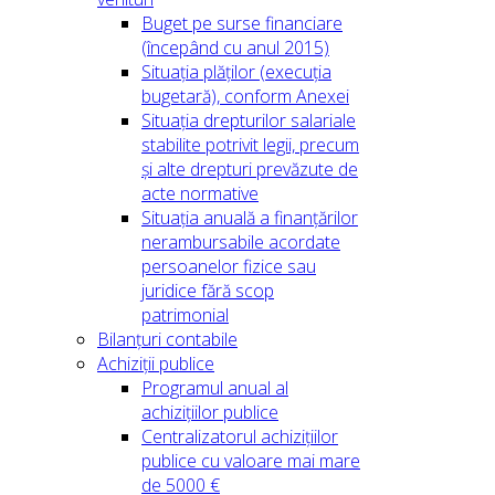
Buget pe surse financiare
(începând cu anul 2015)
Situația plăților (execuția
bugetară), conform Anexei
Situația drepturilor salariale
stabilite potrivit legii, precum
și alte drepturi prevăzute de
acte normative
Situația anuală a finanțărilor
nerambursabile acordate
persoanelor fizice sau
juridice fără scop
patrimonial
Bilanțuri contabile
Achiziții publice
Programul anual al
achizițiilor publice
Centralizatorul achizițiilor
publice cu valoare mai mare
de 5000 €