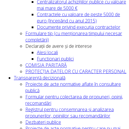
Centralizatorul achizițiilor publice cu valoare
mai mare de 5000 €
Contractele cu valoare de peste 5000 de
euro (începând cu anul 2015)
Documente privind execuția contractelor
Formulare tip (cu menționarea timpului necesar
completării)
Declarații de avere și de interese
Alesi locali
Functionari publici
COMISIA PARITARĂ
PROTECȚIA DATELOR CU CARACTER PERSONAL
Transparență decizională
Proiecte de acte normative aflate în consultare
publică
Formular pentru colectarea de propuneri, opinii,
recomandări
Registrul pentru consemnarea și analizarea
propunerilor, opiniilor sau recomandărilor
Dezbateri publice
Proiecte de acte normative pentru care nu mai