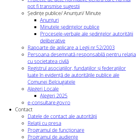
pot fi transmise sugestii
Ședințe publice/ Anunțuri/ Minute
Anunțuri
Minutele ședințelor publice
Procesele-verbale ale ședințelor autorității
deliberative
Rapoarte de aplicare a Legii nr.52/2003
Persoana desemnată responsabilă pentru relația
cu societatea civilă
Registrul asociațiilor, fundațiilor și federațiilor
luate în evidență de autoritățile publice ale
Comunei Belciugatele
Alegeri Locale
Alegeri 2025
e-consultare.gov.ro
Contact
Datele de contact ale autorității
Relații cu presa
Programul de funcționare
Programul de audiențe