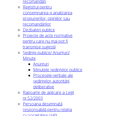
recomandări
Registrul pentru
consemnarea și analizarea
propunerilor, opiniilor sau
recomandărilor
Dezbateri publice
Proiecte de acte normative
pentru care nu mai pot fi
transmise sugestii
Ședințe publice/ Anunțuri/
Minute
Anunțuri
Minutele ședințelor publice
Procesele-verbale ale
ședințelor autorității
deliberative
Rapoarte de aplicare a Legii
nr.52/2003
Persoana desemnată
responsabilă pentru relația
cu societatea civilă