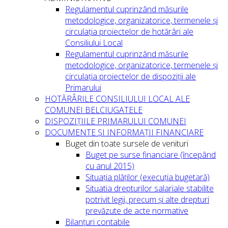
Regulamentul cuprinzând măsurile
metodologice, organizatorice, termenele și
circulația proiectelor de hotărâri ale
Consiliului Local
Regulamentul cuprinzând măsurile
metodologice, organizatorice, termenele și
circulația proiectelor de dispoziții ale
Primarului
HOTĂRÂRILE CONSILIULUI LOCAL ALE
COMUNEI BELCIUGATELE
DISPOZIȚIILE PRIMARULUI COMUNEI
DOCUMENTE ȘI INFORMAȚII FINANCIARE
Buget din toate sursele de venituri
Buget pe surse financiare (începând
cu anul 2015)
Situația plăților (execuția bugetară)
Situatia drepturilor salariale stabilite
potrivit legii, precum și alte drepturi
prevăzute de acte normative
Bilanțuri contabile