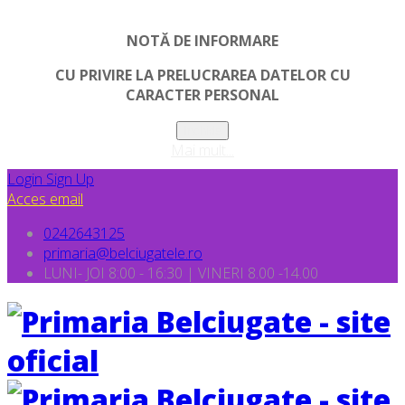
NOTĂ DE INFORMARE
CU PRIVIRE LA PRELUCRAREA DATELOR CU
CARACTER PERSONAL
Inchide
Mai mult...
Login
Sign Up
Acces email
0242643125
primaria@belciugatele.ro
LUNI- JOI 8:00 - 16:30 | VINERI 8.00 -14.00