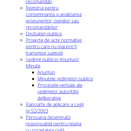
recomandări
Registrul pentru
consemnarea și analizarea
propunerilor, opiniilor sau
recomandărilor
Dezbateri publice
Proiecte de acte normative
pentru care nu mai pot fi
transmise sugestii
Ședințe publice/ Anunțuri/
Minute
Anunțuri
Minutele ședințelor publice
Procesele-verbale ale
ședințelor autorității
deliberative
Rapoarte de aplicare a Legii
nr.52/2003
Persoana desemnată
responsabilă pentru relația
cu societatea civilă