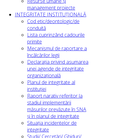
Resurse umane și
management proiecte
INTEGRITATE INSTITUȚIONALĂ
Cod etic/deontologic/de
conduită
Lista cuprinzând cadourile
primite
Mecanismul de raportare a
încălcărilor legii
Declarația privind asumarea
unei agende de integritate
organizațională
Planul de integritate al
instituției
Raport narativ referitor la
stadiul implementării
măsurilor prevăzute în SNA
și în planul de integritate
Situația incidentelor de
integritate
Studii/ Cercetări/ Ghiduri/