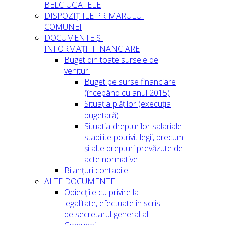
BELCIUGATELE
DISPOZIȚIILE PRIMARULUI
COMUNEI
DOCUMENTE ȘI
INFORMAȚII FINANCIARE
Buget din toate sursele de
venituri
Buget pe surse financiare
(începând cu anul 2015)
Situația plăților (execuția
bugetară)
Situatia drepturilor salariale
stabilite potrivit legii, precum
și alte drepturi prevăzute de
acte normative
Bilanțuri contabile
ALTE DOCUMENTE
Obiecțiile cu privire la
legalitate, efectuate în scris
de secretarul general al