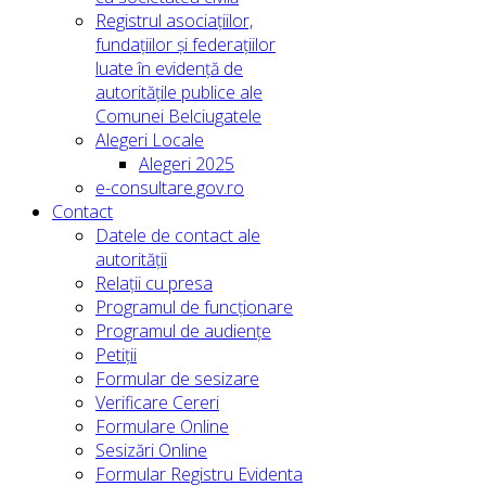
Registrul asociațiilor,
fundațiilor și federațiilor
luate în evidență de
autoritățile publice ale
Comunei Belciugatele
Alegeri Locale
Alegeri 2025
e-consultare.gov.ro
Contact
Datele de contact ale
autorității
Relații cu presa
Programul de funcționare
Programul de audiențe
Petiții
Formular de sesizare
Verificare Cereri
Formulare Online
Sesizări Online
Formular Registru Evidenta