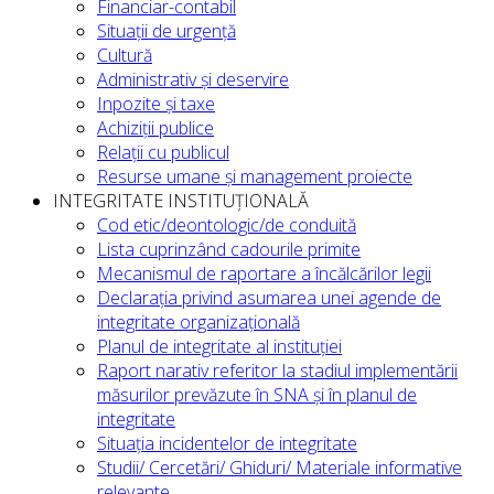
Financiar-contabil
Situații de urgență
Cultură
Administrativ și deservire
Inpozite și taxe
Achiziții publice
Relații cu publicul
Resurse umane și management proiecte
INTEGRITATE INSTITUȚIONALĂ
Cod etic/deontologic/de conduită
Lista cuprinzând cadourile primite
Mecanismul de raportare a încălcărilor legii
Declarația privind asumarea unei agende de
integritate organizațională
Planul de integritate al instituției
Raport narativ referitor la stadiul implementării
măsurilor prevăzute în SNA și în planul de
integritate
Situația incidentelor de integritate
Studii/ Cercetări/ Ghiduri/ Materiale informative
relevante