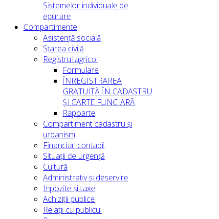
Sistemelor individuale de
epurare
Compartimente
Asistență socială
Starea civilă
Registrul agricol
Formulare
ÎNREGISTRAREA
GRATUITĂ ÎN CADASTRU
ȘI CARTE FUNCIARĂ
Rapoarte
Compartiment cadastru și
urbanism
Financiar-contabil
Situații de urgență
Cultură
Administrativ și deservire
Inpozite și taxe
Achiziții publice
Relații cu publicul