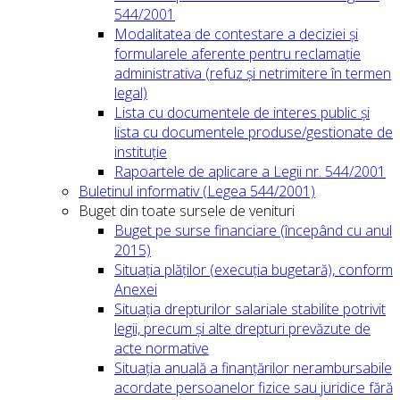
544/2001
Modalitatea de contestare a deciziei și
formularele aferente pentru reclamație
administrativa (refuz și netrimitere în termen
legal)
Lista cu documentele de interes public și
lista cu documentele produse/gestionate de
instituție
Rapoartele de aplicare a Legii nr. 544/2001
Buletinul informativ (Legea 544/2001)
Buget din toate sursele de venituri
Buget pe surse financiare (începând cu anul
2015)
Situația plăților (execuția bugetară), conform
Anexei
Situația drepturilor salariale stabilite potrivit
legii, precum și alte drepturi prevăzute de
acte normative
Situația anuală a finanțărilor nerambursabile
acordate persoanelor fizice sau juridice fără