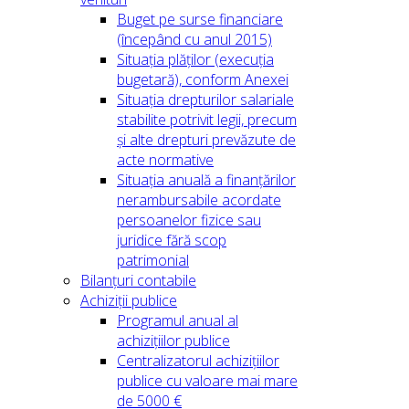
Buget pe surse financiare
(începând cu anul 2015)
Situația plăților (execuția
bugetară), conform Anexei
Situația drepturilor salariale
stabilite potrivit legii, precum
și alte drepturi prevăzute de
acte normative
Situația anuală a finanțărilor
nerambursabile acordate
persoanelor fizice sau
juridice fără scop
patrimonial
Bilanțuri contabile
Achiziții publice
Programul anual al
achizițiilor publice
Centralizatorul achizițiilor
publice cu valoare mai mare
de 5000 €