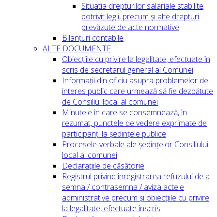
Situatia drepturilor salariale stabilite
potrivit legii, precum și alte drepturi
prevăzute de acte normative
Bilanțuri contabile
ALTE DOCUMENTE
Obiecțiile cu privire la legalitate, efectuate în
scris de secretarul general al Comunei
Informații din oficiu asupra problemelor de
interes public care urmează să fie dezbătute
de Consiliul local al comunei
Minutele în care se consemnează, în
rezumat, punctele de vedere exprimate de
participanți la ședințele publice
Procesele-verbale ale ședințelor Consiliului
local al comunei
Declarațiile de căsătorie
Registrul privind înregistrarea refuzului de a
semna / contrasemna / aviza actele
administrative precum și obiecțiile cu privire
la legalitate, efectuate înscris