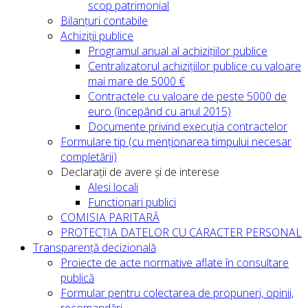
scop patrimonial
Bilanțuri contabile
Achiziții publice
Programul anual al achizițiilor publice
Centralizatorul achizițiilor publice cu valoare
mai mare de 5000 €
Contractele cu valoare de peste 5000 de
euro (începând cu anul 2015)
Documente privind execuția contractelor
Formulare tip (cu menționarea timpului necesar
completării)
Declarații de avere și de interese
Alesi locali
Functionari publici
COMISIA PARITARĂ
PROTECȚIA DATELOR CU CARACTER PERSONAL
Transparență decizională
Proiecte de acte normative aflate în consultare
publică
Formular pentru colectarea de propuneri, opinii,