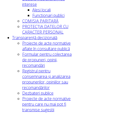
interese
Alesi locali
Functionari publici
COMISIA PARITARĂ
PROTECȚIA DATELOR CU
CARACTER PERSONAL
Transparență decizională
Proiecte de acte normative
aflate în consultare publică
Formular pentru colectarea
de propuneri, opinii,
recomandări
Registrul pentru
consemnarea și analizarea
propunerilor, opiniilor sau
recomandărilor
Dezbateri publice
Proiecte de acte normative
pentru care nu mai pot fi
transmise sugestii