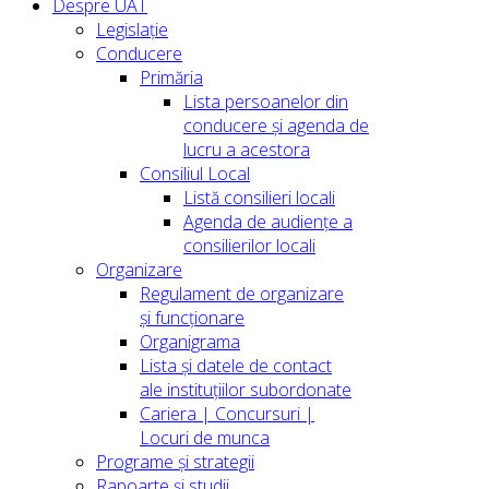
Despre UAT
Legislație
Conducere
Primăria
Lista persoanelor din
conducere şi agenda de
lucru a acestora
Consiliul Local
Listă consilieri locali
Agenda de audiențe a
consilierilor locali
Organizare
Regulament de organizare
și funcționare
Organigrama
Lista și datele de contact
ale instituțiilor subordonate
Cariera | Concursuri |
Locuri de munca
Programe și strategii
Rapoarte și studii