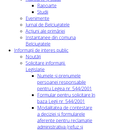
Rapoarte
Studii
Evenimente
Jurnal de Belciugatele
Acțiuni ale primăriei
Instantanee din comuna
Belciugatele
Informații de interes public
Noutăți
Solicitare informații.
Legislație
Numele și prenumele
persoanei responsabile
pentru Legea nr. 544/2001
Formular pentru solicitare în
baza Legii nr. 544/2001
Modalitatea de contestare
a deciziei și formularele
aferente pentru reclamație
administrativa (refuz și