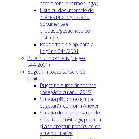
netrimitere în termen legal)
Lista cu documentele de
interes public și lista cu
documentele
produse/gestionate de
instituție
Rapoartele de aplicare a
Legii nr. 544/2001
Buletinul informativ (Legea
544/2001)
Buget din toate sursele de
venituri
Buget pe surse financiare
(începând cu anul 2015)
Situația plăților (execuția
bugetară), conform Anexei
Situația drepturilor salariale
stabilite potrivit legii, precum
și alte drepturi prevăzute de
acte normative