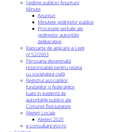
Ședințe publice/ Anunțuri/
Minute
Anunțuri
Minutele ședințelor publice
Procesele-verbale ale
ședințelor autorității
deliberative
Rapoarte de aplicare a Legii
nr.52/2003
Persoana desemnată
responsabilă pentru relația
cu societatea civilă
Registrul asociațiilor,
fundațiilor și federațiilor
luate în evidență de
autoritățile publice ale
Comunei Belciugatele
Alegeri Locale
Alegeri 2025
e-consultare.gov.ro