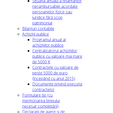
Situația anuală a finanțărilor
nerambursabile acordate
persoanelor fizice sau
juridice fără scop
patrimonial
Bilanțuri contabile
Achiziții publice
Programul anual al
achizițiilor publice
Centralizatorul achizițiilor
publice cu valoare mai mare
de 5000 €
Contractele cu valoare de
peste 5000 de euro
(începând cu anul 2015)
Documente privind execuția
contractelor
Formulare tip (cu
menționarea timpului
necesar completării)
Declarații de avere și de