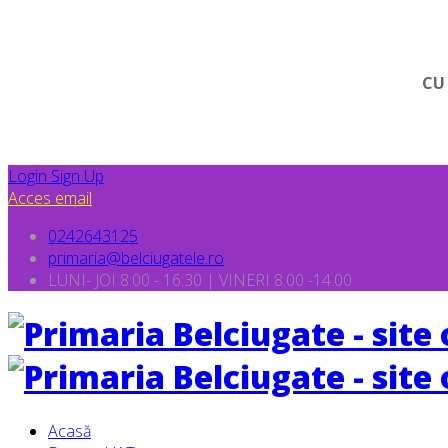
CU
Login
Sign Up
Acces email
0242643125
primaria@belciugatele.ro
LUNI- JOI 8:00 - 16:30 | VINERI 8.00 -14.00
Acasă