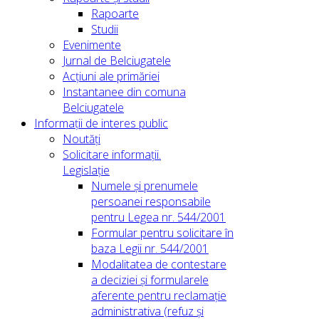
Rapoarte
Studii
Evenimente
Jurnal de Belciugatele
Acțiuni ale primăriei
Instantanee din comuna
Belciugatele
Informații de interes public
Noutăți
Solicitare informații.
Legislație
Numele și prenumele
persoanei responsabile
pentru Legea nr. 544/2001
Formular pentru solicitare în
baza Legii nr. 544/2001
Modalitatea de contestare
a deciziei și formularele
aferente pentru reclamație
administrativa (refuz și