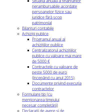
Situația anuală a finanțărilor
nerambursabile acordate
persoanelor fizice sau
juridice fără scop
patrimonial
Bilanțuri contabile
Achiziții publice
Programul anual al
achizițiilor publice
Centralizatorul achizițiilor
publice cu valoare mai mare
de 5000 €
Contractele cu valoare de
peste 5000 de euro
(începând cu anul 2015)
Documente privind execuția
contractelor
Formulare tip (cu
menționarea timpului
necesar completării)
Declarații de avere și de