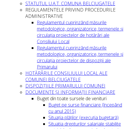
STATUTUL U.A.T. COMUNA BELCIUGATELE
REGULAMENTELE PRIVIND PROCEDURILE
ADMINISTRATIVE
Regulamentul cuprinzând măsurile
metodologice, organizatorice, termenele și
circulația proiectelor de hotărâri ale
Consiliului Local
Regulamentul cuprinzând măsurile
metodologice, organizatorice, termenele și
circulația proiectelor de dispoziții ale
Primarului
HOTĂRÂRILE CONSILIULUI LOCAL ALE
COMUNEI BELCIUGATELE
DISPOZIȚIILE PRIMARULUI COMUNEI
DOCUMENTE ȘI INFORMAȚII FINANCIARE
Buget din toate sursele de venituri
Buget pe surse financiare (începând
cu anul 2015)
Situația plăților (execuția bugetară)
Situatia drepturilor salariale stabilite