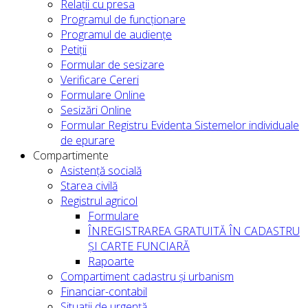
Relații cu presa
Programul de funcționare
Programul de audiențe
Petiții
Formular de sesizare
Verificare Cereri
Formulare Online
Sesizări Online
Formular Registru Evidenta Sistemelor individuale
de epurare
Compartimente
Asistență socială
Starea civilă
Registrul agricol
Formulare
ÎNREGISTRAREA GRATUITĂ ÎN CADASTRU
ȘI CARTE FUNCIARĂ
Rapoarte
Compartiment cadastru și urbanism
Financiar-contabil
Situații de urgență