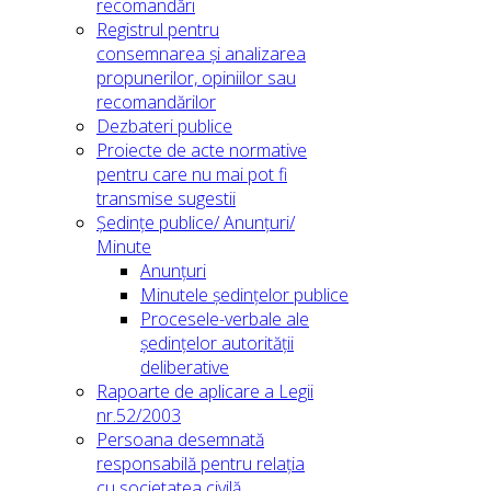
recomandări
Registrul pentru
consemnarea și analizarea
propunerilor, opiniilor sau
recomandărilor
Dezbateri publice
Proiecte de acte normative
pentru care nu mai pot fi
transmise sugestii
Ședințe publice/ Anunțuri/
Minute
Anunțuri
Minutele ședințelor publice
Procesele-verbale ale
ședințelor autorității
deliberative
Rapoarte de aplicare a Legii
nr.52/2003
Persoana desemnată
responsabilă pentru relația
cu societatea civilă