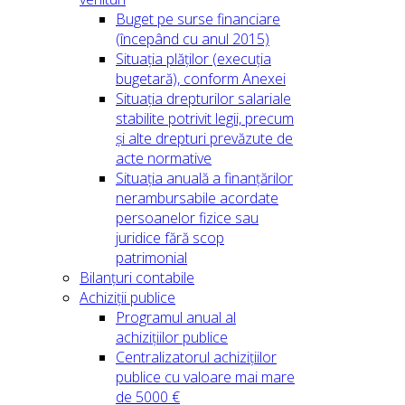
Buget pe surse financiare
(începând cu anul 2015)
Situația plăților (execuția
bugetară), conform Anexei
Situația drepturilor salariale
stabilite potrivit legii, precum
și alte drepturi prevăzute de
acte normative
Situația anuală a finanțărilor
nerambursabile acordate
persoanelor fizice sau
juridice fără scop
patrimonial
Bilanțuri contabile
Achiziții publice
Programul anual al
achizițiilor publice
Centralizatorul achizițiilor
publice cu valoare mai mare
de 5000 €