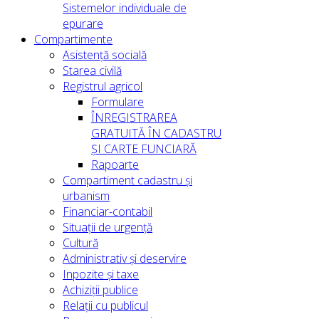
Sistemelor individuale de
epurare
Compartimente
Asistență socială
Starea civilă
Registrul agricol
Formulare
ÎNREGISTRAREA
GRATUITĂ ÎN CADASTRU
ȘI CARTE FUNCIARĂ
Rapoarte
Compartiment cadastru și
urbanism
Financiar-contabil
Situații de urgență
Cultură
Administrativ și deservire
Inpozite și taxe
Achiziții publice
Relații cu publicul