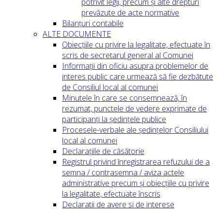
potrivit legii, precum și alte drepturi
prevăzute de acte normative
Bilanțuri contabile
ALTE DOCUMENTE
Obiecțiile cu privire la legalitate, efectuate în
scris de secretarul general al Comunei
Informații din oficiu asupra problemelor de
interes public care urmează să fie dezbătute
de Consiliul local al comunei
Minutele în care se consemnează, în
rezumat, punctele de vedere exprimate de
participanți la ședințele publice
Procesele-verbale ale ședințelor Consiliului
local al comunei
Declarațiile de căsătorie
Registrul privind înregistrarea refuzului de a
semna / contrasemna / aviza actele
administrative precum și obiecțiile cu privire
la legalitate, efectuate înscris
Declaratii de avere si de interese