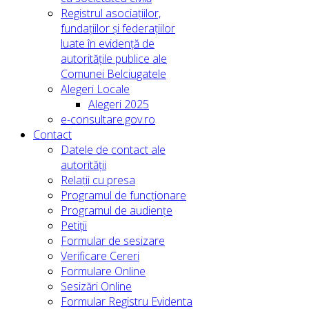
Registrul asociațiilor,
fundațiilor și federațiilor
luate în evidență de
autoritățile publice ale
Comunei Belciugatele
Alegeri Locale
Alegeri 2025
e-consultare.gov.ro
Contact
Datele de contact ale
autorității
Relații cu presa
Programul de funcționare
Programul de audiențe
Petiții
Formular de sesizare
Verificare Cereri
Formulare Online
Sesizări Online
Formular Registru Evidenta