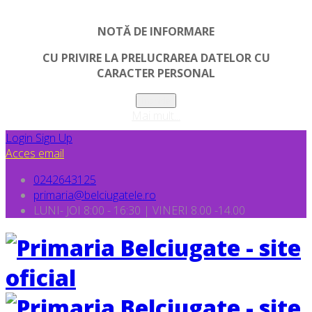
NOTĂ DE INFORMARE
CU PRIVIRE LA PRELUCRAREA DATELOR CU
CARACTER PERSONAL
Inchide
Mai mult...
Login
Sign Up
Acces email
0242643125
primaria@belciugatele.ro
LUNI- JOI 8:00 - 16:30 | VINERI 8.00 -14.00