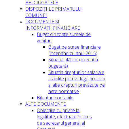
BELCIUGATELE
DISPOZIȚIILE PRIMARULUI
COMUNEI
DOCUMENTE ȘI
INFORMAȚII FINANCIARE
Buget din toate sursele de
venituri
Buget pe surse financiare
(începând cu anul 2015)
Situația plăților (execuția
bugetară)
Situatia drepturilor salariale
stabilite potrivit legii, precum
și alte drepturi prevăzute de
acte normative
Bilanțuri contabile
ALTE DOCUMENTE
Obiecțiile cu privire la
legalitate, efectuate în scris
de secretarul general al