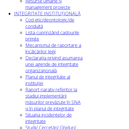
Resurse umane și
management proiecte
INTEGRITATE INSTITUȚIONALĂ
Cod etic/deontologic/de
conduită
Lista cuprinzând cadourile
primite
Mecanismul de raportare a
încălcărilor legii
Declarația privind asumarea
unei agende de integritate
organizațională
Planul de integritate al
instituției
Raport narativ referitor la
stadiul implementării
măsurilor prevăzute în SNA
și în planul de integritate
Situația incidentelor de
integritate
Studii/ Cercetări/ Ghiduri/