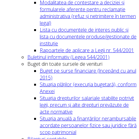
Modalitatea de contestare a deciziei și
formularele aferente pentru reclamație
administrativa (refuz și netrimitere în termen
legal)
Lista cu documentele de interes public și
lista cu documentele produse/gestionate de
instituție
Rapoartele de aplicare a Legii nr. 544/2001
Buletinul informativ (Legea 544/2001)
Buget din toate sursele de venituri
Buget pe surse financiare (începând cu anul
2015)
Situația plăților (execuția bugetară), conform
Anexei
Situația drepturilor salariale stabilite potrivit
legii, precum și alte drepturi prevăzute de
acte normative
Situația anuală a finanțărilor nerambursabile
acordate persoanelor fizice sau juridice fără
scop patrimonial