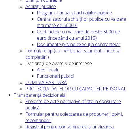
Bilanțuri contabile
Achiziții publice
Programul anual al achizițiilor publice
Centralizatorul achizițiilor publice cu valoare
mai mare de 5000 €
Contractele cu valoare de peste 5000 de
euro (începând cu anul 2015)
Documente privind execuția contractelor
Formulare tip (cu menționarea timpului necesar
completării)
Declarații de avere și de interese
Alesi locali
Functionari publici
COMISIA PARITARĂ
PROTECȚIA DATELOR CU CARACTER PERSONAL
Transparență decizională
Proiecte de acte normative aflate în consultare
publică
Formular pentru colectarea de propuneri, opinii,
recomandări
Registrul pentru consemnarea și analizarea