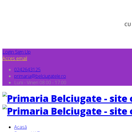
CU
Login
Sign Up
Acces email
0242643125
primaria@belciugatele.ro
Luni - Vineri 08:00 - 17:00
Acasă