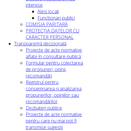
interese
Alesi locali
Functionari publici
COMISIA PARITARĂ
PROTECȚIA DATELOR CU
CARACTER PERSONAL
Transparență decizională
Proiecte de acte normative
aflate în consultare publică
Formular pentru colectarea
de propuneri, opinii,
recomandări
Registrul pentru
consemnarea și analizarea
propunerilor, opiniilor sau
recomandărilor
Dezbateri publice
Proiecte de acte normative
pentru care nu mai pot fi
transmise sugestii