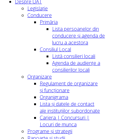
Despre UAT
Legislație
Conducere
Primăria
Lista persoanelor din
conducere şi agenda de
lucru a acestora
Consiliul Local
Listă consilieri locali
Agenda de audiențe a
consilierilor locali
Organizare
Regulament de organizare
și funcționare
Organigrama
Lista și datele de contact
ale instituțiilor subordonate
Cariera | Concursuri |
Locuri de munca
Programe și strategii
Rapoarte și studii