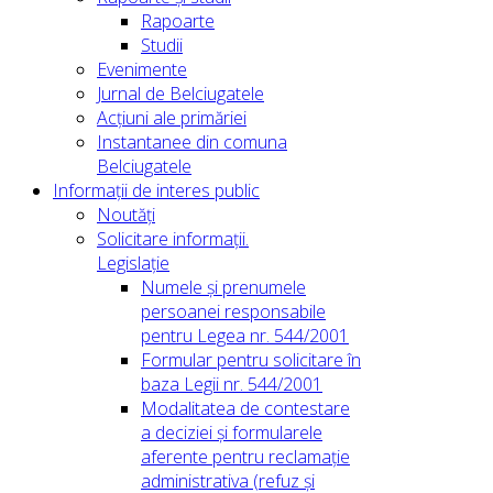
Rapoarte
Studii
Evenimente
Jurnal de Belciugatele
Acțiuni ale primăriei
Instantanee din comuna
Belciugatele
Informații de interes public
Noutăți
Solicitare informații.
Legislație
Numele și prenumele
persoanei responsabile
pentru Legea nr. 544/2001
Formular pentru solicitare în
baza Legii nr. 544/2001
Modalitatea de contestare
a deciziei și formularele
aferente pentru reclamație
administrativa (refuz și