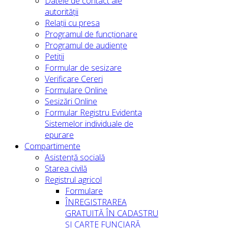
Datele de contact ale
autorității
Relații cu presa
Programul de funcționare
Programul de audiențe
Petiții
Formular de sesizare
Verificare Cereri
Formulare Online
Sesizări Online
Formular Registru Evidenta
Sistemelor individuale de
epurare
Compartimente
Asistență socială
Starea civilă
Registrul agricol
Formulare
ÎNREGISTRAREA
GRATUITĂ ÎN CADASTRU
ȘI CARTE FUNCIARĂ