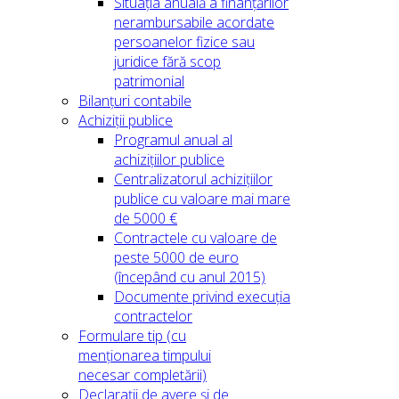
Situația anuală a finanțărilor
nerambursabile acordate
persoanelor fizice sau
juridice fără scop
patrimonial
Bilanțuri contabile
Achiziții publice
Programul anual al
achizițiilor publice
Centralizatorul achizițiilor
publice cu valoare mai mare
de 5000 €
Contractele cu valoare de
peste 5000 de euro
(începând cu anul 2015)
Documente privind execuția
contractelor
Formulare tip (cu
menționarea timpului
necesar completării)
Declarații de avere și de