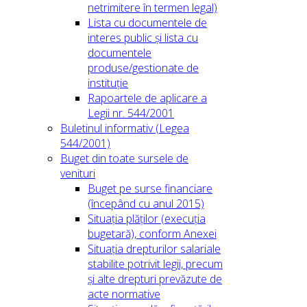
netrimitere în termen legal)
Lista cu documentele de
interes public și lista cu
documentele
produse/gestionate de
instituție
Rapoartele de aplicare a
Legii nr. 544/2001
Buletinul informativ (Legea
544/2001)
Buget din toate sursele de
venituri
Buget pe surse financiare
(începând cu anul 2015)
Situația plăților (execuția
bugetară), conform Anexei
Situația drepturilor salariale
stabilite potrivit legii, precum
și alte drepturi prevăzute de
acte normative