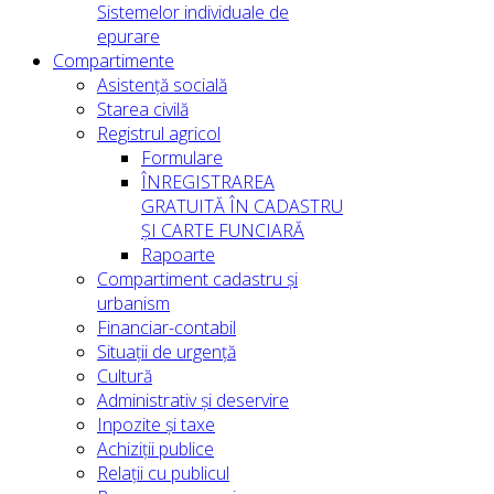
Sistemelor individuale de
epurare
Compartimente
Asistență socială
Starea civilă
Registrul agricol
Formulare
ÎNREGISTRAREA
GRATUITĂ ÎN CADASTRU
ȘI CARTE FUNCIARĂ
Rapoarte
Compartiment cadastru și
urbanism
Financiar-contabil
Situații de urgență
Cultură
Administrativ și deservire
Inpozite și taxe
Achiziții publice
Relații cu publicul