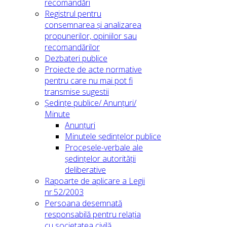
recomandări
Registrul pentru
consemnarea și analizarea
propunerilor, opiniilor sau
recomandărilor
Dezbateri publice
Proiecte de acte normative
pentru care nu mai pot fi
transmise sugestii
Ședințe publice/ Anunțuri/
Minute
Anunțuri
Minutele ședințelor publice
Procesele-verbale ale
ședințelor autorității
deliberative
Rapoarte de aplicare a Legii
nr.52/2003
Persoana desemnată
responsabilă pentru relația
cu societatea civilă