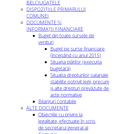
BELCIUGATELE
DISPOZIȚIILE PRIMARULUI
COMUNEI
DOCUMENTE ȘI
INFORMAȚII FINANCIARE
Buget din toate sursele de
venituri
Buget pe surse financiare
(începând cu anul 2015)
Situația plăților (execuția
bugetară)
Situatia drepturilor salariale
stabilite potrivit legii, precum
și alte drepturi prevăzute de
acte normative
Bilanțuri contabile
ALTE DOCUMENTE
Obiecțiile cu privire la
legalitate, efectuate în scris
de secretarul general al