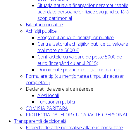
Situația anuală a finanțărilor nerambursabile
acordate persoanelor fizice sau juridice fără
scop patrimonial
Bilanțuri contabile
Achiziții publice
Programul anual al achizițiilor publice
Centralizatorul achizițiilor publice cu valoare
mai mare de 5000 €
Contractele cu valoare de peste 5000 de
euro (începând cu anul 2015)
Documente privind execuția contractelor
Formulare tip (cu menționarea timpului necesar
completării)
Declarații de avere și de interese
Alesi locali
Functionari publici
COMISIA PARITARĂ
PROTECȚIA DATELOR CU CARACTER PERSONAL
Transparență decizională
Proiecte de acte normative aflate în consultare