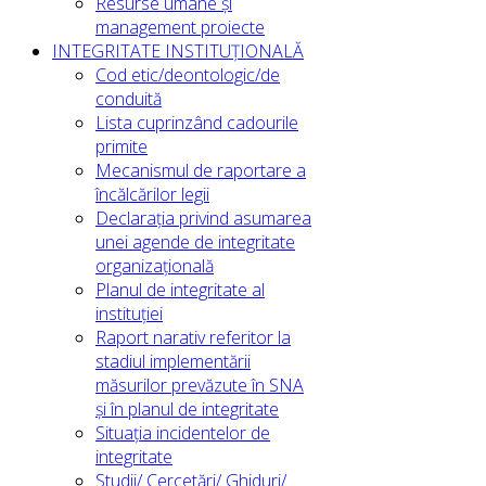
Resurse umane și
management proiecte
INTEGRITATE INSTITUȚIONALĂ
Cod etic/deontologic/de
conduită
Lista cuprinzând cadourile
primite
Mecanismul de raportare a
încălcărilor legii
Declarația privind asumarea
unei agende de integritate
organizațională
Planul de integritate al
instituției
Raport narativ referitor la
stadiul implementării
măsurilor prevăzute în SNA
și în planul de integritate
Situația incidentelor de
integritate
Studii/ Cercetări/ Ghiduri/