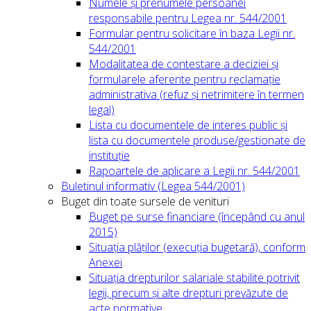
Numele și prenumele persoanei
responsabile pentru Legea nr. 544/2001
Formular pentru solicitare în baza Legii nr.
544/2001
Modalitatea de contestare a deciziei și
formularele aferente pentru reclamație
administrativa (refuz și netrimitere în termen
legal)
Lista cu documentele de interes public și
lista cu documentele produse/gestionate de
instituție
Rapoartele de aplicare a Legii nr. 544/2001
Buletinul informativ (Legea 544/2001)
Buget din toate sursele de venituri
Buget pe surse financiare (începând cu anul
2015)
Situația plăților (execuția bugetară), conform
Anexei
Situația drepturilor salariale stabilite potrivit
legii, precum și alte drepturi prevăzute de
acte normative