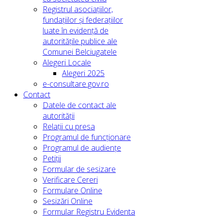
Registrul asociațiilor,
fundațiilor și federațiilor
luate în evidență de
autoritățile publice ale
Comunei Belciugatele
Alegeri Locale
Alegeri 2025
e-consultare.gov.ro
Contact
Datele de contact ale
autorității
Relații cu presa
Programul de funcționare
Programul de audiențe
Petiții
Formular de sesizare
Verificare Cereri
Formulare Online
Sesizări Online
Formular Registru Evidenta