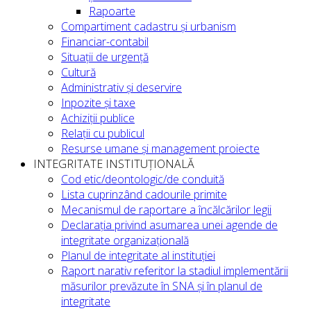
Rapoarte
Compartiment cadastru și urbanism
Financiar-contabil
Situații de urgență
Cultură
Administrativ și deservire
Inpozite și taxe
Achiziții publice
Relații cu publicul
Resurse umane și management proiecte
INTEGRITATE INSTITUȚIONALĂ
Cod etic/deontologic/de conduită
Lista cuprinzând cadourile primite
Mecanismul de raportare a încălcărilor legii
Declarația privind asumarea unei agende de
integritate organizațională
Planul de integritate al instituției
Raport narativ referitor la stadiul implementării
măsurilor prevăzute în SNA și în planul de
integritate