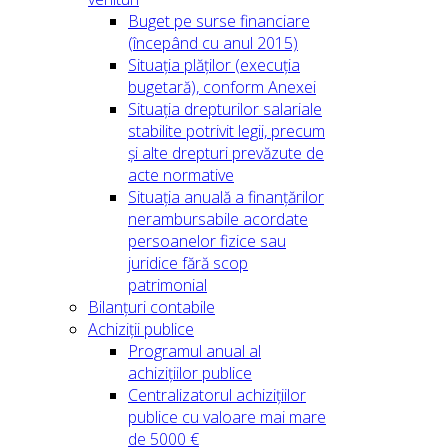
Buget pe surse financiare
(începând cu anul 2015)
Situația plăților (execuția
bugetară), conform Anexei
Situația drepturilor salariale
stabilite potrivit legii, precum
și alte drepturi prevăzute de
acte normative
Situația anuală a finanțărilor
nerambursabile acordate
persoanelor fizice sau
juridice fără scop
patrimonial
Bilanțuri contabile
Achiziții publice
Programul anual al
achizițiilor publice
Centralizatorul achizițiilor
publice cu valoare mai mare
de 5000 €