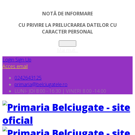
NOTĂ DE INFORMARE
CU PRIVIRE LA PRELUCRAREA DATELOR CU
CARACTER PERSONAL
Inchide
Mai mult...
Login
Sign Up
Acces email
0242643125
primaria@belciugatele.ro
LUNI- JOI 8:00 - 16:30 | VINERI 8.00 -14.00