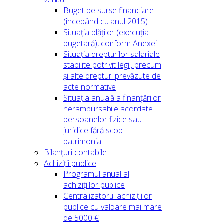
Buget pe surse financiare
(începând cu anul 2015)
Situația plăților (execuția
bugetară), conform Anexei
Situația drepturilor salariale
stabilite potrivit legii, precum
și alte drepturi prevăzute de
acte normative
Situația anuală a finanțărilor
nerambursabile acordate
persoanelor fizice sau
juridice fără scop
patrimonial
Bilanțuri contabile
Achiziții publice
Programul anual al
achizițiilor publice
Centralizatorul achizițiilor
publice cu valoare mai mare
de 5000 €