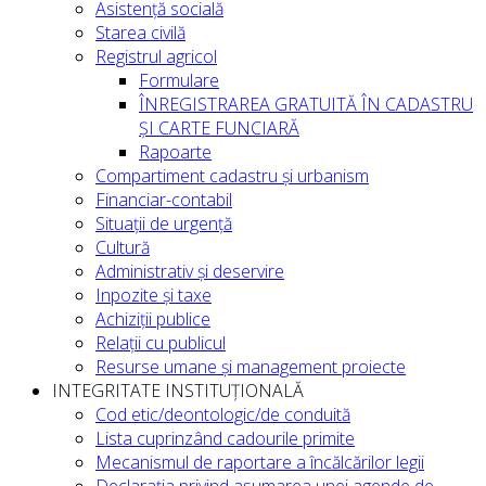
Asistență socială
Starea civilă
Registrul agricol
Formulare
ÎNREGISTRAREA GRATUITĂ ÎN CADASTRU
ȘI CARTE FUNCIARĂ
Rapoarte
Compartiment cadastru și urbanism
Financiar-contabil
Situații de urgență
Cultură
Administrativ și deservire
Inpozite și taxe
Achiziții publice
Relații cu publicul
Resurse umane și management proiecte
INTEGRITATE INSTITUȚIONALĂ
Cod etic/deontologic/de conduită
Lista cuprinzând cadourile primite
Mecanismul de raportare a încălcărilor legii