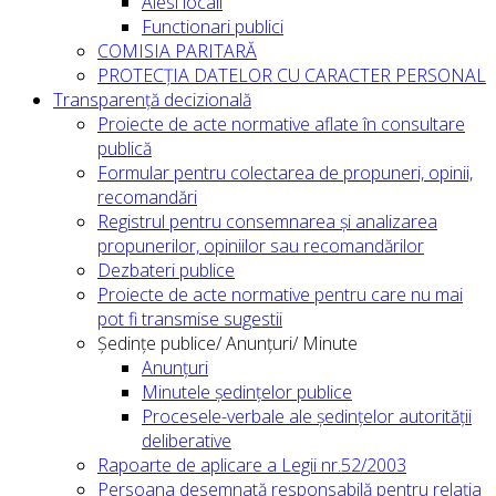
Alesi locali
Functionari publici
COMISIA PARITARĂ
PROTECȚIA DATELOR CU CARACTER PERSONAL
Transparență decizională
Proiecte de acte normative aflate în consultare
publică
Formular pentru colectarea de propuneri, opinii,
recomandări
Registrul pentru consemnarea și analizarea
propunerilor, opiniilor sau recomandărilor
Dezbateri publice
Proiecte de acte normative pentru care nu mai
pot fi transmise sugestii
Ședințe publice/ Anunțuri/ Minute
Anunțuri
Minutele ședințelor publice
Procesele-verbale ale ședințelor autorității
deliberative
Rapoarte de aplicare a Legii nr.52/2003
Persoana desemnată responsabilă pentru relația