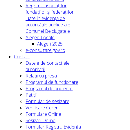
Registrul asociațiilor,
fundațiilor și federațiilor
luate în evidență de
autoritățile publice ale
Comunei Belciugatele
Alegeri Locale
Alegeri 2025
e-consultare.gov.ro
Contact
Datele de contact ale
autorității
Relații cu presa
Programul de funcționare
Programul de audiențe
Petiții
Formular de sesizare
Verificare Cereri
Formulare Online
Sesizări Online
Formular Registru Evidenta