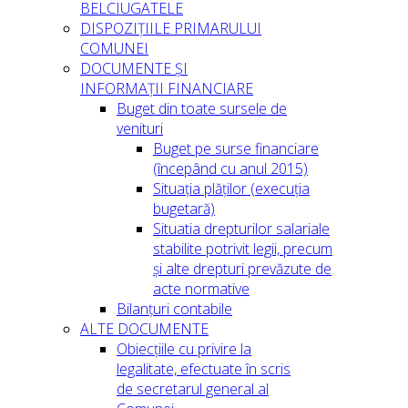
BELCIUGATELE
DISPOZIȚIILE PRIMARULUI
COMUNEI
DOCUMENTE ȘI
INFORMAȚII FINANCIARE
Buget din toate sursele de
venituri
Buget pe surse financiare
(începând cu anul 2015)
Situația plăților (execuția
bugetară)
Situatia drepturilor salariale
stabilite potrivit legii, precum
și alte drepturi prevăzute de
acte normative
Bilanțuri contabile
ALTE DOCUMENTE
Obiecțiile cu privire la
legalitate, efectuate în scris
de secretarul general al