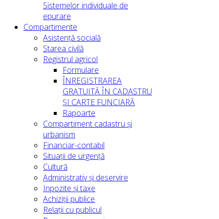
Sistemelor individuale de
epurare
Compartimente
Asistență socială
Starea civilă
Registrul agricol
Formulare
ÎNREGISTRAREA
GRATUITĂ ÎN CADASTRU
ȘI CARTE FUNCIARĂ
Rapoarte
Compartiment cadastru și
urbanism
Financiar-contabil
Situații de urgență
Cultură
Administrativ și deservire
Inpozite și taxe
Achiziții publice
Relații cu publicul