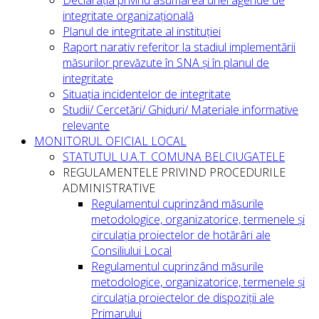
Declarația privind asumarea unei agende de
integritate organizațională
Planul de integritate al instituției
Raport narativ referitor la stadiul implementării
măsurilor prevăzute în SNA și în planul de
integritate
Situația incidentelor de integritate
Studii/ Cercetări/ Ghiduri/ Materiale informative
relevante
MONITORUL OFICIAL LOCAL
STATUTUL U.A.T. COMUNA BELCIUGATELE
REGULAMENTELE PRIVIND PROCEDURILE
ADMINISTRATIVE
Regulamentul cuprinzând măsurile
metodologice, organizatorice, termenele și
circulația proiectelor de hotărâri ale
Consiliului Local
Regulamentul cuprinzând măsurile
metodologice, organizatorice, termenele și
circulația proiectelor de dispoziții ale
Primarului