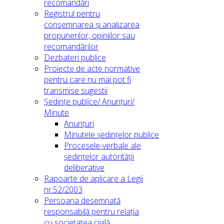
recomandări
Registrul pentru
consemnarea și analizarea
propunerilor, opiniilor sau
recomandărilor
Dezbateri publice
Proiecte de acte normative
pentru care nu mai pot fi
transmise sugestii
Ședințe publice/ Anunțuri/
Minute
Anunțuri
Minutele ședințelor publice
Procesele-verbale ale
ședințelor autorității
deliberative
Rapoarte de aplicare a Legii
nr.52/2003
Persoana desemnată
responsabilă pentru relația
cu societatea civilă