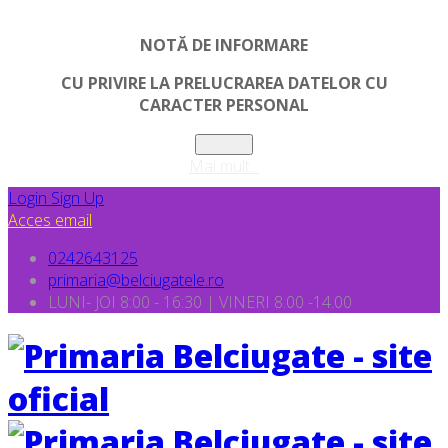
NOTĂ DE INFORMARE
CU PRIVIRE LA PRELUCRAREA DATELOR CU
CARACTER PERSONAL
Inchide
Mai mult...
Login
Sign Up
Acces email
0242643125
primaria@belciugatele.ro
LUNI- JOI 8:00 - 16:30 | VINERI 8.00 -14.00