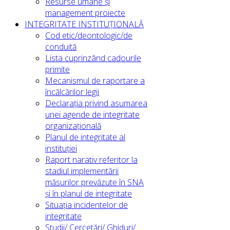
Resurse umane și
management proiecte
INTEGRITATE INSTITUȚIONALĂ
Cod etic/deontologic/de
conduită
Lista cuprinzând cadourile
primite
Mecanismul de raportare a
încălcărilor legii
Declarația privind asumarea
unei agende de integritate
organizațională
Planul de integritate al
instituției
Raport narativ referitor la
stadiul implementării
măsurilor prevăzute în SNA
și în planul de integritate
Situația incidentelor de
integritate
Studii/ Cercetări/ Ghiduri/