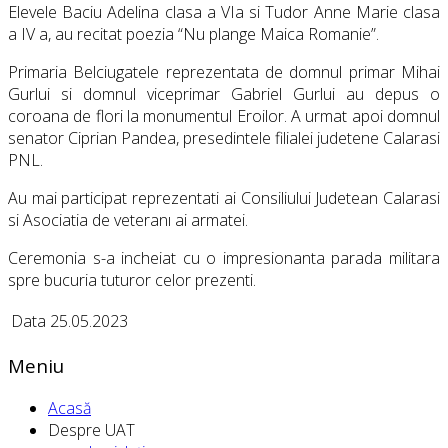
Elevele Baciu Adelina clasa a VIa si Tudor Anne Marie clasa
a IV a, au recitat poezia “Nu plange Maica Romanie”.
Primaria Belciugatele reprezentata de domnul primar Mihai
Gurlui si domnul viceprimar Gabriel Gurlui au depus o
coroana de flori la monumentul Eroilor. A urmat apoi domnul
senator Ciprian Pandea, presedintele filialei judetene Calarasi
PNL.
Au mai participat reprezentati ai Consiliului Judetean Calarasi
si Asociatia de veteranı ai armatei.
Ceremonia s-a incheiat cu o impresionanta parada militara
spre bucuria tuturor celor prezenti.
Data
25.05.2023
Meniu
Acasă
Despre UAT