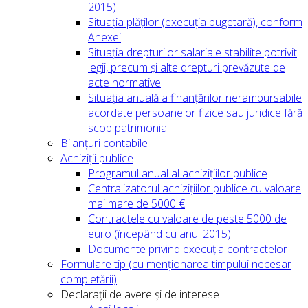
2015)
Situația plăților (execuția bugetară), conform
Anexei
Situația drepturilor salariale stabilite potrivit
legii, precum și alte drepturi prevăzute de
acte normative
Situația anuală a finanțărilor nerambursabile
acordate persoanelor fizice sau juridice fără
scop patrimonial
Bilanțuri contabile
Achiziții publice
Programul anual al achizițiilor publice
Centralizatorul achizițiilor publice cu valoare
mai mare de 5000 €
Contractele cu valoare de peste 5000 de
euro (începând cu anul 2015)
Documente privind execuția contractelor
Formulare tip (cu menționarea timpului necesar
completării)
Declarații de avere și de interese