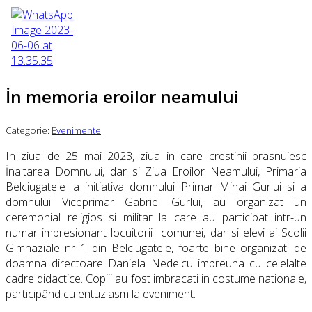
İn memoria eroilor neamului
Categorie:
Evenimente
In ziua de 25 mai 2023, ziua in care crestinii prasnuiesc
İnaltarea Domnului, dar si Ziua Eroilor Neamului, Primaria
Belciugatele la initiativa domnului Primar Mihai Gurlui si a
domnului Viceprimar Gabriel Gurlui, au organizat un
ceremonial religios si militar la care au participat intr-un
numar impresionant locuitorii
comunei, dar si elevi ai Scolii
Gimnaziale nr 1 din Belciugatele, foarte bine organizati de
doamna directoare Daniela Nedelcu impreuna cu
celelalte
cadre didactice. Copiii au fost imbracati in costume nationale,
participând cu entuziasm la eveniment.