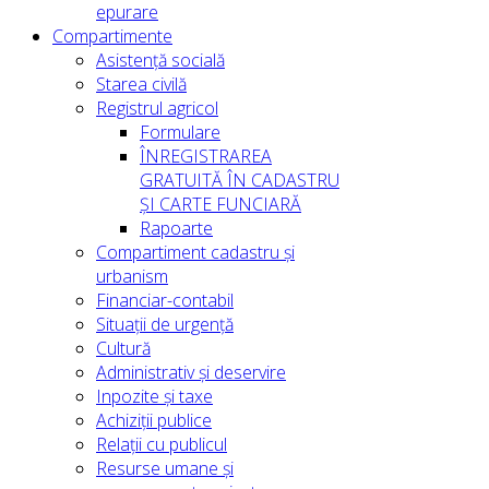
epurare
Compartimente
Asistență socială
Starea civilă
Registrul agricol
Formulare
ÎNREGISTRAREA
GRATUITĂ ÎN CADASTRU
ȘI CARTE FUNCIARĂ
Rapoarte
Compartiment cadastru și
urbanism
Financiar-contabil
Situații de urgență
Cultură
Administrativ și deservire
Inpozite și taxe
Achiziții publice
Relații cu publicul
Resurse umane și