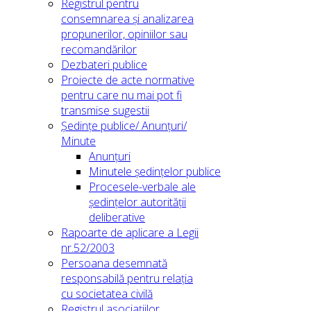
Registrul pentru
consemnarea și analizarea
propunerilor, opiniilor sau
recomandărilor
Dezbateri publice
Proiecte de acte normative
pentru care nu mai pot fi
transmise sugestii
Ședințe publice/ Anunțuri/
Minute
Anunțuri
Minutele ședințelor publice
Procesele-verbale ale
ședințelor autorității
deliberative
Rapoarte de aplicare a Legii
nr.52/2003
Persoana desemnată
responsabilă pentru relația
cu societatea civilă
Registrul asociațiilor,