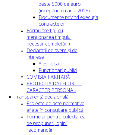
peste 5000 de euro
(începând cu anul 2015)
Documente privind execuția
contractelor
Formulare tip (cu
menționarea timpului
necesar completării)
Declarații de avere și de
interese
Alesi locali
Functionari publici
COMISIA PARITARĂ
PROTECȚIA DATELOR CU
CARACTER PERSONAL
Transparență decizională
Proiecte de acte normative
aflate în consultare publică
Formular pentru colectarea
de propuneri, opinii,
recomandări