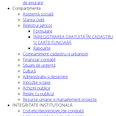
de epurare
Compartimente
Asistență socială
Starea civilă
Registrul agricol
Formulare
ÎNREGISTRAREA GRATUITĂ ÎN CADASTRU
ȘI CARTE FUNCIARĂ
Rapoarte
Compartiment cadastru și urbanism
Financiar-contabil
Situații de urgență
Cultură
Administrativ și deservire
Inpozite și taxe
Achiziții publice
Relații cu publicul
Resurse umane și management proiecte
INTEGRITATE INSTITUȚIONALĂ
Cod etic/deontologic/de conduită