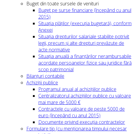
Buget din toate sursele de venituri
Buget pe surse financiare (începând cu anul
2015)
Situația plăților (execuția bugetară), conform
Anexei
Situația drepturilor salariale stabilite potrivit
legii, precum și alte drepturi prevăzute de
acte normative
Situația anuală a finanțărilor nerambursabile
acordate persoanelor fizice sau juridice fără
scop patrimonial
Bilanțuri contabile
Achiziții publice
Programul anual al achizițiilor publice
Centralizatorul achizițiilor publice cu valoare
mai mare de 5000 €
Contractele cu valoare de peste 5000 de
euro (începând cu anul 2015)
Documente privind execuția contractelor
Formulare tip (cu menționarea timpului necesar