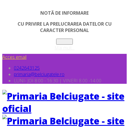
NOTĂ DE INFORMARE
CU PRIVIRE LA PRELUCRAREA DATELOR CU
CARACTER PERSONAL
Inchide
Mai mult...
Acces email
0242643125
primaria@belciugatele.ro
LUNI- JOI 8:00 - 16:30 | VINERI 8.00 -14.00