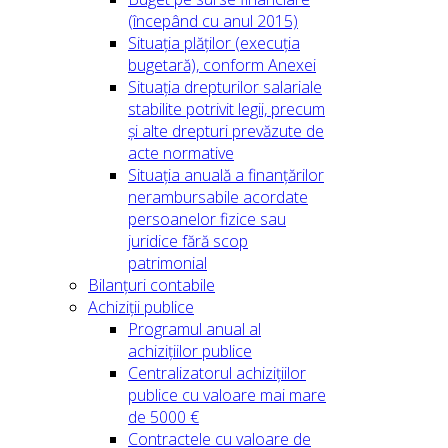
(începând cu anul 2015)
Situația plăților (execuția
bugetară), conform Anexei
Situația drepturilor salariale
stabilite potrivit legii, precum
și alte drepturi prevăzute de
acte normative
Situația anuală a finanțărilor
nerambursabile acordate
persoanelor fizice sau
juridice fără scop
patrimonial
Bilanțuri contabile
Achiziții publice
Programul anual al
achizițiilor publice
Centralizatorul achizițiilor
publice cu valoare mai mare
de 5000 €
Contractele cu valoare de