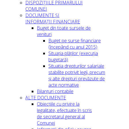
DISPOZIȚIILE PRIMARULUI
COMUNEI
DOCUMENTE ȘI
INFORMAȚII FINANCIARE
Buget din toate sursele de
venituri
Buget pe surse financiare
(începând cu anul 2015)
Situația plăților (execuția
bugetară)
Situatia drepturilor salariale
stabilite potrivit legii, precum
și alte drepturi prevăzute de
acte normative
Bilanțuri contabile
ALTE DOCUMENTE
Obiecțiile cu privire la
legalitate, efectuate în scris
de secretarul general al
Comunei