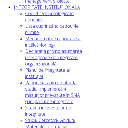
management proiecte
INTEGRITATE INSTITUȚIONALĂ
Cod etic/deontologic/de
conduită
Lista cuprinzând cadourile
primite
Mecanismul de raportare a
încălcărilor legii
Declarația privind asumarea
unei agende de integritate
organizațională
Planul de integritate al
instituției
Raport narativ referitor la
stadiul implementării
măsurilor prevăzute în SNA
și în planul de integritate
Situația incidentelor de
integritate
Studii/ Cercetări/ Ghiduri/
Materiale informative