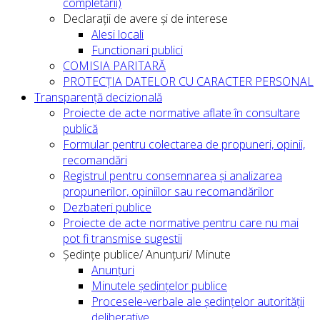
completării)
Declarații de avere și de interese
Alesi locali
Functionari publici
COMISIA PARITARĂ
PROTECȚIA DATELOR CU CARACTER PERSONAL
Transparență decizională
Proiecte de acte normative aflate în consultare
publică
Formular pentru colectarea de propuneri, opinii,
recomandări
Registrul pentru consemnarea și analizarea
propunerilor, opiniilor sau recomandărilor
Dezbateri publice
Proiecte de acte normative pentru care nu mai
pot fi transmise sugestii
Ședințe publice/ Anunțuri/ Minute
Anunțuri
Minutele ședințelor publice
Procesele-verbale ale ședințelor autorității
deliberative