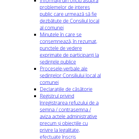
Informații din oficiu asupra
problemelor de interes
public care urmează să fie
dezbătute de Consiliul local
al comunei
Minutele în care se
consemnează, în rezumat,
punctele de vedere
exprimate de participanți la
ședințele publice
Procesele-verbale ale
ședințelor Consiliului local al
comunei
Declarațiile de căsătorie
Registrul privind
înregistrarea refuzului de a
semna / contrasemna /
aviza actele administrative
precum și obiecțiile cu
privire la legalitate,
efectuate înscris