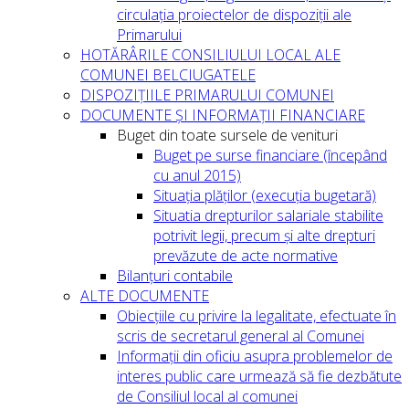
circulația proiectelor de dispoziții ale
Primarului
HOTĂRÂRILE CONSILIULUI LOCAL ALE
COMUNEI BELCIUGATELE
DISPOZIȚIILE PRIMARULUI COMUNEI
DOCUMENTE ȘI INFORMAȚII FINANCIARE
Buget din toate sursele de venituri
Buget pe surse financiare (începând
cu anul 2015)
Situația plăților (execuția bugetară)
Situatia drepturilor salariale stabilite
potrivit legii, precum și alte drepturi
prevăzute de acte normative
Bilanțuri contabile
ALTE DOCUMENTE
Obiecțiile cu privire la legalitate, efectuate în
scris de secretarul general al Comunei
Informații din oficiu asupra problemelor de
interes public care urmează să fie dezbătute
de Consiliul local al comunei