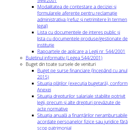
544/2001
Modalitatea de contestare a deciziei și
formularele aferente pentru reclamație
administrativa (refuz și netrimitere în termen
legal)
Lista cu documentele de interes public și
lista cu documentele produse/gestionate de
instituție
Rapoartele de aplicare a Legii nr. 544/2001
Buletinul informativ (Legea 544/2001)
Buget din toate sursele de venituri
Buget pe surse financiare (începând cu anul
2015)
Situația plăților (execuția bugetară), conform
Anexei
Situația drepturilor salariale stabilite potrivit
legii, precum și alte drepturi prevăzute de
acte normative
Situația anuală a finanțărilor nerambursabile
acordate persoanelor fizice sau juridice fără
scop patrimonial