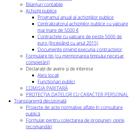
Bilanțuri contabile
Achiziții publice
Programul anual al achizițiilor publice
Centralizatorul achizițiilor publice cu valoare
mai mare de 5000 €
Contractele cu valoare de peste 5000 de
euro (începând cu anul 2015)
Documente privind execuția contractelor
Formulare tip (cu menționarea timpului necesar
completării)
Declarații de avere și de interese
Alesi locali
Functionari publici
COMISIA PARITARĂ
PROTECȚIA DATELOR CU CARACTER PERSONAL
Transparență decizională
Proiecte de acte normative aflate în consultare
publică
Formular pentru colectarea de propuneri, opinii,
recomandări