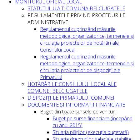
MONITORUL OFICIAL LOCAL
STATUTUL U.A.T. COMUNA BELCIUGATELE
REGULAMENTELE PRIVIND PROCEDURILE
ADMINISTRATIVE
Regulamentul cuprinzând măsurile
metodologice, organizatorice, termenele și
circulația proiectelor de hotărâri ale
Consiliului Local
Regulamentul cuprinzând măsurile
metodologice, organizatorice, termenele și
circulația proiectelor de dispoziții ale
Primarului
HOTĂRÂRILE CONSILIULUI LOCAL ALE
COMUNEI BELCIUGATELE
DISPOZIȚIILE PRIMARULUI COMUNEI
DOCUMENTE ȘI INFORMAȚII FINANCIARE
Buget din toate sursele de venituri
Buget pe surse financiare (începând
cu anul 2015)
Situația plăților (execuția bugetară)
Situatia drepturilor salariale stabilite