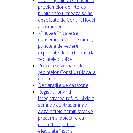
Informații din oficiu asupra
problemelor de interes
public care urmează să fie
dezbătute de Consiliul local
al comunei
Minutele în care se
consemnează, în rezumat,
punctele de vedere
exprimate de participanți la
ședințele publice
Procesele-verbale ale
ședințelor Consiliului local al
comunei
Declarațiile de căsătorie
Registrul privind
înregistrarea refuzului de a
semna / contrasemna /
aviza actele administrative
precum și obiecțiile cu
privire la legalitate,
efectuate înscris