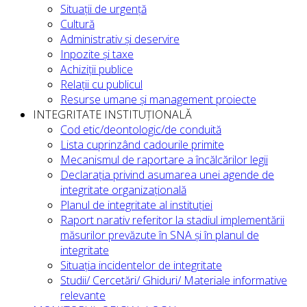
Situații de urgență
Cultură
Administrativ și deservire
Inpozite și taxe
Achiziții publice
Relații cu publicul
Resurse umane și management proiecte
INTEGRITATE INSTITUȚIONALĂ
Cod etic/deontologic/de conduită
Lista cuprinzând cadourile primite
Mecanismul de raportare a încălcărilor legii
Declarația privind asumarea unei agende de
integritate organizațională
Planul de integritate al instituției
Raport narativ referitor la stadiul implementării
măsurilor prevăzute în SNA și în planul de
integritate
Situația incidentelor de integritate
Studii/ Cercetări/ Ghiduri/ Materiale informative
relevante