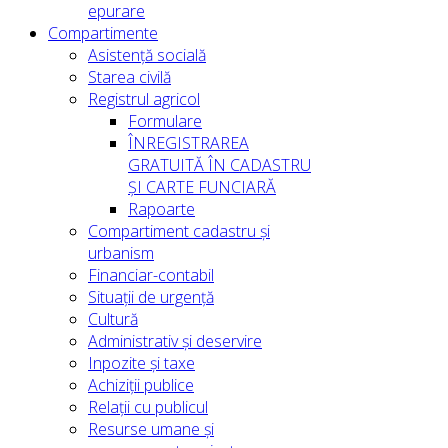
epurare
Compartimente
Asistență socială
Starea civilă
Registrul agricol
Formulare
ÎNREGISTRAREA
GRATUITĂ ÎN CADASTRU
ȘI CARTE FUNCIARĂ
Rapoarte
Compartiment cadastru și
urbanism
Financiar-contabil
Situații de urgență
Cultură
Administrativ și deservire
Inpozite și taxe
Achiziții publice
Relații cu publicul
Resurse umane și