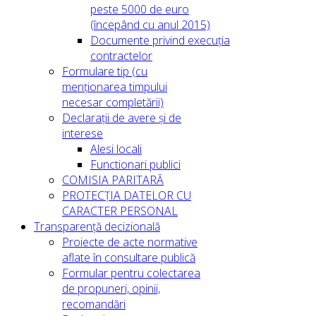
peste 5000 de euro
(începând cu anul 2015)
Documente privind execuția
contractelor
Formulare tip (cu
menționarea timpului
necesar completării)
Declarații de avere și de
interese
Alesi locali
Functionari publici
COMISIA PARITARĂ
PROTECȚIA DATELOR CU
CARACTER PERSONAL
Transparență decizională
Proiecte de acte normative
aflate în consultare publică
Formular pentru colectarea
de propuneri, opinii,
recomandări