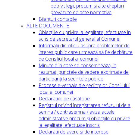
potrivit legii, precum și alte drepturi
prevăzute de acte normative
Bilanțuri contabile
ALTE DOCUMENTE
Obiecțiile cu privire la legalitate, efectuate în
scris de secretarul general al Comunei
Informații din oficiu asupra problemelor de
interes public care urmează să fie dezbătute
de Consiliul local al comunei
Minutele în care se consemnează, în
rezumat, punctele de vedere exprimate de
participanți la ședințele publice
Procesele-verbale ale ședințelor Consiliului
local al comunei
Declarațiile de căsătorie
Registrul privind înregistrarea refuzului de a
semna / contrasemna / aviza actele
administrative precum și obiecțiile cu privire
la legalitate, efectuate înscris
Declaratii de avere si de interese