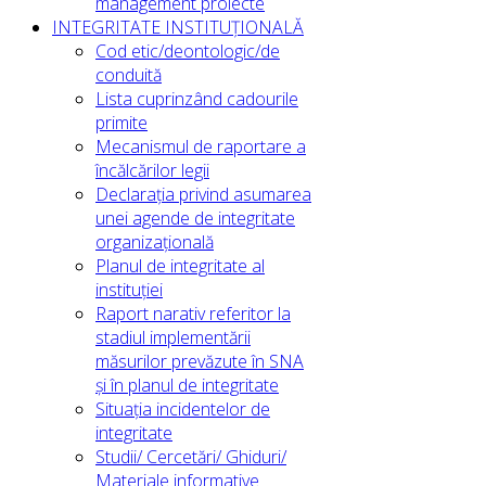
management proiecte
INTEGRITATE INSTITUȚIONALĂ
Cod etic/deontologic/de
conduită
Lista cuprinzând cadourile
primite
Mecanismul de raportare a
încălcărilor legii
Declarația privind asumarea
unei agende de integritate
organizațională
Planul de integritate al
instituției
Raport narativ referitor la
stadiul implementării
măsurilor prevăzute în SNA
și în planul de integritate
Situația incidentelor de
integritate
Studii/ Cercetări/ Ghiduri/
Materiale informative