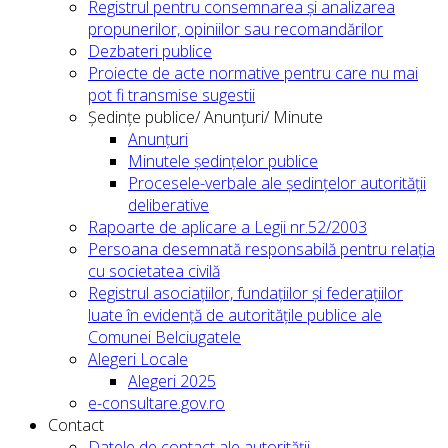
Registrul pentru consemnarea și analizarea
propunerilor, opiniilor sau recomandărilor
Dezbateri publice
Proiecte de acte normative pentru care nu mai
pot fi transmise sugestii
Ședințe publice/ Anunțuri/ Minute
Anunțuri
Minutele ședințelor publice
Procesele-verbale ale ședințelor autorității
deliberative
Rapoarte de aplicare a Legii nr.52/2003
Persoana desemnată responsabilă pentru relația
cu societatea civilă
Registrul asociațiilor, fundațiilor și federațiilor
luate în evidență de autoritățile publice ale
Comunei Belciugatele
Alegeri Locale
Alegeri 2025
e-consultare.gov.ro
Contact
Datele de contact ale autorității