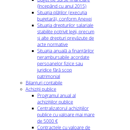
(începând cu anul 2015)
Situația plăților (execuția
bugetară), conform Anexei
Situația drepturilor salariale
stabilite potrivit legii, precum
și alte drepturi prevăzute de
acte normative
Situația anuală a finanțărilor
nerambursabile acordate
persoanelor fizice sau
juridice fără scop
patrimonial
Bilanțuri contabile
Achiziții publice
Programul anual al
achizițiilor publice
Centralizatorul achizițiilor
publice cu valoare mai mare
de 5000 €
Contractele cu valoare de