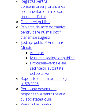
Registrul pentru
consemnarea și analizarea
propunerilor, opiniilor sau
recomandărilor
Dezbateri publice
Proiecte de acte normative
pentru care nu mai pot fi
transmise sugestii
Ședințe publice/ Anunțuri/
Minute
Anunțuri
Minutele ședințelor publice
Procesele-verbale ale
ședințelor autorității
deliberative
Rapoarte de aplicare a Legii
nr.52/2003
Persoana desemnată
responsabilă pentru relația
cu societatea civilă
Registrul asociațiilor,