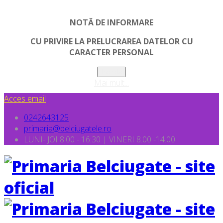
NOTĂ DE INFORMARE
CU PRIVIRE LA PRELUCRAREA DATELOR CU
CARACTER PERSONAL
Inchide
Mai mult...
Acces email
0242643125
primaria@belciugatele.ro
LUNI- JOI 8:00 - 16:30 | VINERI 8.00 -14.00