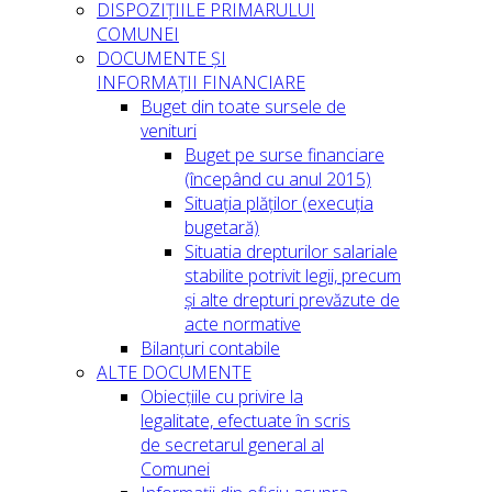
DISPOZIȚIILE PRIMARULUI
COMUNEI
DOCUMENTE ȘI
INFORMAȚII FINANCIARE
Buget din toate sursele de
venituri
Buget pe surse financiare
(începând cu anul 2015)
Situația plăților (execuția
bugetară)
Situatia drepturilor salariale
stabilite potrivit legii, precum
și alte drepturi prevăzute de
acte normative
Bilanțuri contabile
ALTE DOCUMENTE
Obiecțiile cu privire la
legalitate, efectuate în scris
de secretarul general al
Comunei